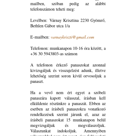
mailben, szóban pedig az alábbi
telefonszámon teheti meg:
Levélben: Várnay Krisztina 2230 Gyömrő,
Bethlen Gábor utca 1/a
E-mailben:
varnaykriszti@gmail.com
Telefonon: munkanapon 10-16 óra között, a
+36 30 5943803-as számon
A telefonon érkező panaszokat azonnal
kivizsgáljuk és visszajelzést adunk, illetve
lehetőség szerint soron kívül orvosoljuk a
panaszt.
Ha a vevő nem ért egyet a szóbeli
panaszára kapott válasszal, írásban kell
elküldenie részünkre a panaszát. Ebben az
esetben az írásbeli panaszokra vonatkozó
rendelkezések szerint járunk el, azaz az
írásbeli panaszokat 15 munkanapon belül
megvizsgáljuk és megválaszoljuk.
Válaszunkat indokoljuk. Amennyiben