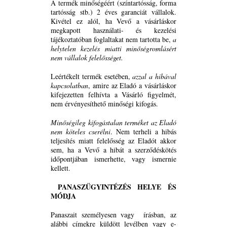
A termék minőségéért (színtartósság, forma
tartósság stb.) 2 éves garanciát vállalok.
Kivétel ez alól, ha Vevő a vásárláskor
megkapott használati- és kezelési
tájékoztatóban foglaltakat nem tartotta be,
a
helytelen kezelés miatti minőségromlásért
nem vállalok felelősséget.
Leértékelt termék esetében,
azzal a hibával
kapcsolatban
, amire az Eladó a vásárláskor
kifejezetten felhívta a Vásárló figyelmét,
nem érvényesíthető minőségi kifogás.
Minőségileg kifogástalan terméket az Eladó
nem köteles cserélni
. Nem terheli a hibás
teljesítés miatt felelősség az Eladót akkor
sem, ha a Vevő a hibát a szerződéskötés
időpontjában ismerhette, vagy ismernie
kellett.
PANASZÜGYINTÉZÉS HELYE ÉS
MÓDJA
Panaszait személyesen vagy írásban, az
alábbi címekre küldött levélben vagy e-