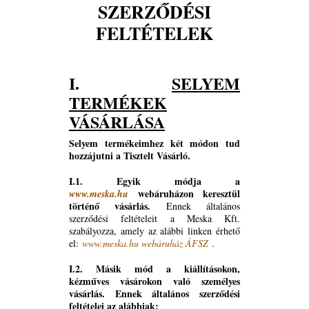
SZERZŐDÉSI
FELTÉTELEK
I.
SELYEM
TERMÉKEK
VÁSÁRLÁSA
Selyem termékeimhez két módon tud
hozzájutni a Tisztelt Vásárló.
I.1. Egyik módja a
webáruházon keresztül
www.meska.hu
történő vásárlás.
Ennek általános
szerződési feltételeit a Meska Kft.
szabályozza, amely az alábbi linken érhető
el:
www.meska.hu webáruház ÁFSZ
.
I.2. Másik mód a kiállításokon,
kézműves vásárokon való személyes
vásárlás. Ennek általános szerződési
feltételei az alábbiak: