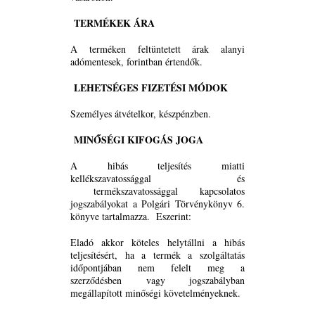
TERMÉKEK ÁRA
A terméken feltüntetett árak alanyi
adómentesek, forintban értendők.
LEHETSÉGES FIZETÉSI MÓDOK
Személyes átvételkor, készpénzben.
MINŐSÉGI KIFOGÁS JOGA
A hibás teljesítés miatti
kellékszavatossággal és
termékszavatossággal kapcsolatos
jogszabályokat a Polgári Törvénykönyv 6.
könyve tartalmazza. Eszerint:
Eladó akkor köteles helytállni a hibás
teljesítésért, ha a termék a szolgáltatás
időpontjában nem felelt meg a
szerződésben vagy jogszabályban
megállapított minőségi követelményeknek.