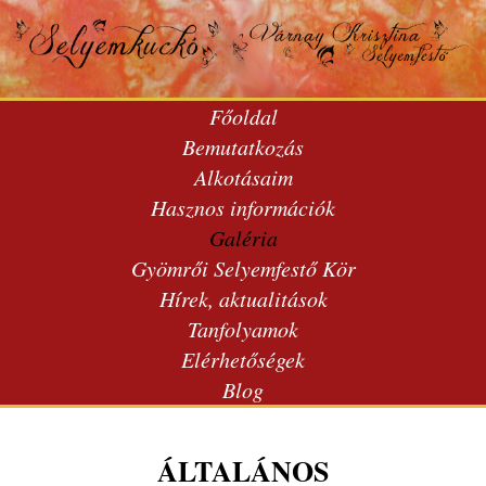
Főoldal
Bemutatkozás
Alkotásaim
Hasznos információk
Galéria
Gyömrői Selyemfestő Kör
Hírek, aktualitások
Tanfolyamok
Elérhetőségek
Blog
ÁLTALÁNOS