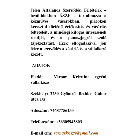
Jelen Általános Szerződési Feltételek –
továbbiakban ÁSZF – tartalmazza a
kézműves vásárokban, piacokon
keresztül történő értékesítés és vásárlás
feltételeit, a minőségi kifogás intézésének
rendjét, és a panaszjogról szóló
tájékoztatást. Ezek elfogadásával jön
létre a szerződés a vásárló és a vállalkozó
között.
ADATOK
Eladó: Várnay Krisztina egyéni
vállalkozó
Székhely: 2230 Gyömrő, Bethlen Gábor
utca 1/a
Adószám: 74687756133
Telefonszám: +36305943803
E-mail cím:
varnaykriszti@gmail.com