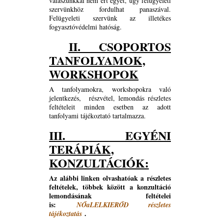
válaszunkkal nem ért egyet, úgy felügyeleti
szervünkhöz fordulhat panaszával.
Felügyeleti szervünk az illetékes
fogyasztóvédelmi hatóság.
II. CSOPORTOS
TANFOLYAMOK,
WORKSHOPOK
A tanfolyamokra, workshopokra való
jelentkezés, részvétel, lemondás részletes
feltételeit minden esetben az adott
tanfolyami tájékoztató tartalmazza.
III. EGYÉNI
TERÁPIÁK,
KONZULTÁCIÓK:
Az alábbi linken olvashatóak a részletes
feltételek, többek között a konzultáció
lemondásának feltételei
is:
NŐaLELKIERŐD részletes
.
tájékoztatás