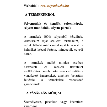
Weboldal:
www.selyemkucko.hu
A TERMÉKEKRŐL
Selyemsálak és kendők, selyemképek,
selyem mandalák, selyem párnák
A termékek 100% selyemből készültek.
Alkotásaim saját szellemi termékeim, a
rajtuk látható minta mind saját tervezésű, a
kelméket kézzel festem, mindegyik egyedi
darab.
A termékek mellé minden esetben
használati- és kezelési útmutatót
mellékelünk, amely tartalmazza a tisztításra
vonatkozó ismereteket, amelyek betartása
feltételei a termékekre vonatkozó
garanciának.
A VÁSÁRLÁS MÓDJAI
Személyesen, piacokon vagy kézműves
vásárokon.