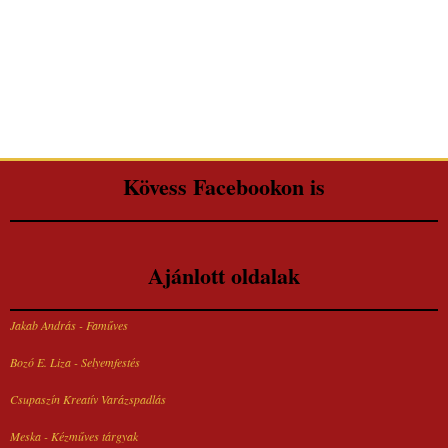
Kövess Facebookon is
Ajánlott oldalak
Jakab András - Faműves
Bozó E. Liza - Selyemfestés
Csupaszín Kreatív Varázspadlás
Meska - Kézműves tárgyak